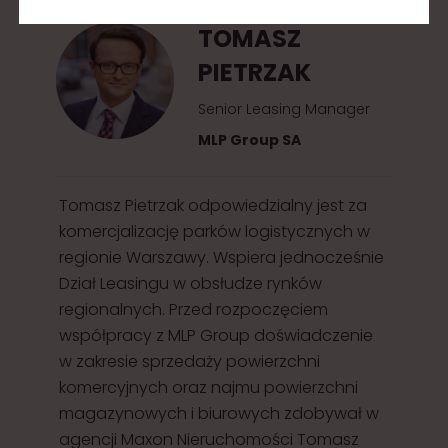
TOMASZ
PIETRZAK
Senior Leasing Manager
MLP Group SA
Tomasz Pietrzak odpowiedzialny jest za
komercjalizację parków logistycznych w
regionie Warszawy. Wspiera jednocześnie
Dział Leasingu w obsłudze rynków
regionalnych. Przed rozpoczęciem
współpracy z MLP Group doświadczenie
w zakresie sprzedaży powierzchni
komercyjnych oraz najmu powierzchni
magazynowych i biurowych zdobywał w
agencji Maxon Nieruchomości Tomasz