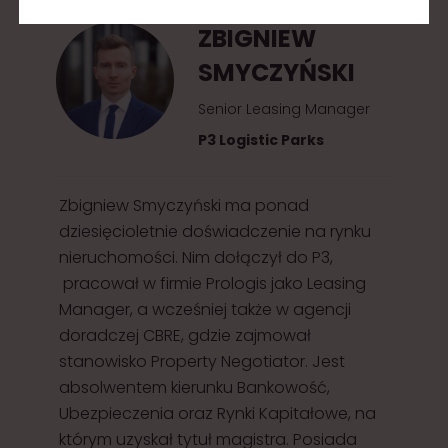
ZBIGNIEW
SMYCZYŃSKI
Senior Leasing Manager
P3 Logistic Parks
Zbigniew Smyczyński ma ponad
dziesięcioletnie doświadczenie na rynku
nieruchomości. Nim dołączył do P3,
pracował w firmie Prologis jako Leasing
Manager, a wcześniej także w agencji
doradczej CBRE, gdzie zajmował
stanowisko Property Negotiator. Jest
absolwentem kierunku Bankowość,
Ubezpieczenia oraz Rynki Kapitałowe, na
którym uzyskał tytuł magistra. Posiada