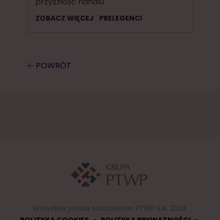
przyszłość handlu
ZOBACZ WIĘCEJ
PRELEGENCI
🡠 POWRÓT
Wszystkie prawa zastrzeżone. PTWP S.A. 2024
•
•