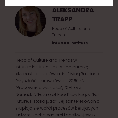
ALEKSANDRA
TRAPP
Head of Culture and
Trends
infuture.institute
Head of Culture and Trends w
infuture.institute. Jest współautorką
kilkunastu raportów, m.in. “Living Buildings.
Przyszłość biurowców do 2050 r.”,
“Pracownik przyszłości”, “Cyfrowi
Nomadzi”, “Future of Food” czy książki “Far
Future. Historia jutra”. Jej zainteresowania
skupiają się wokół procesów kierujących
ludzkimi zachowaniami i analizy zjawisk