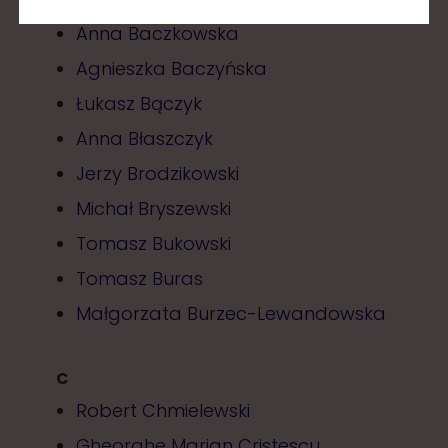
B
Anna Baczkowska
Agnieszka Baczyńska
Łukasz Bączyk
Anna Błaszczyk
Jerzy Brodzikowski
Michał Bryszewski
Tomasz Bukowski
Tomasz Buras
Małgorzata Burzec-Lewandowska
C
Robert Chmielewski
Gheorghe Marian Cristescu