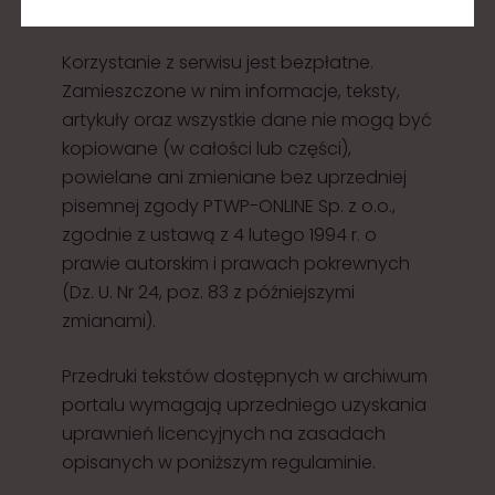
tel./fax centrala +48 (0-32) 209 13 03
Korzystanie z serwisu jest bezpłatne.
Zamieszczone w nim informacje, teksty,
artykuły oraz wszystkie dane nie mogą być
kopiowane (w całości lub części),
powielane ani zmieniane bez uprzedniej
pisemnej zgody PTWP-ONLINE Sp. z o.o.,
zgodnie z ustawą z 4 lutego 1994 r. o
prawie autorskim i prawach pokrewnych
(Dz. U. Nr 24, poz. 83 z późniejszymi
zmianami).
Przedruki tekstów dostępnych w archiwum
portalu wymagają uprzedniego uzyskania
uprawnień licencyjnych na zasadach
opisanych w poniższym regulaminie.