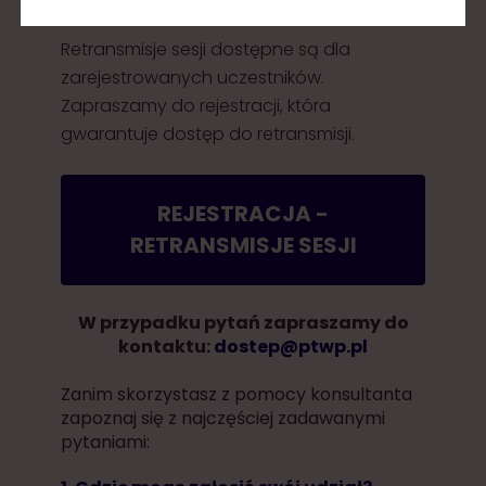
Retransmisje sesji dostępne są dla
zarejestrowanych uczestników.
Zapraszamy do rejestracji, która
gwarantuje dostęp do retransmisji.
REJESTRACJA -
RETRANSMISJE SESJI
W przypadku pytań zapraszamy do
kontaktu:
dostep@ptwp.pl
Zanim skorzystasz z pomocy konsultanta
zapoznaj się z najczęściej zadawanymi
pytaniami: