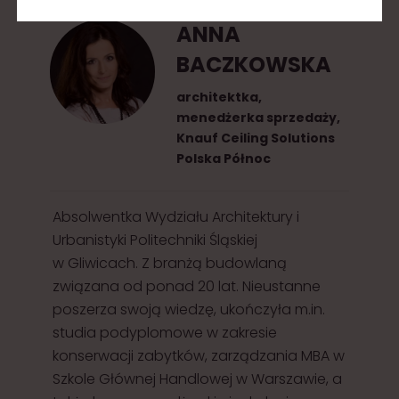
ANNA
BACZKOWSKA
architektka,
menedżerka sprzedaży,
Knauf Ceiling Solutions
Polska Północ
Absolwentka Wydziału Architektury i
Urbanistyki Politechniki Śląskiej
w Gliwicach. Z branżą budowlaną
związana od ponad 20 lat. Nieustanne
poszerza swoją wiedzę, ukończyła m.in.
studia podyplomowe w zakresie
konserwacji zabytków, zarządzania MBA w
Szkole Głównej Handlowej w Warszawie, a