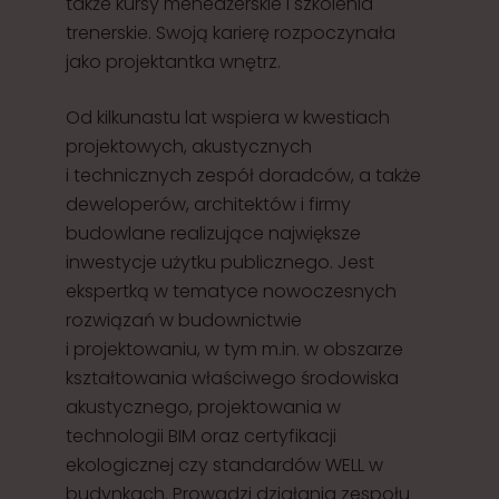
także kursy menedżerskie i szkolenia
trenerskie. Swoją karierę rozpoczynała
jako projektantka wnętrz.
Od kilkunastu lat wspiera w kwestiach
projektowych, akustycznych
i technicznych zespół doradców, a także
deweloperów, architektów i firmy
budowlane realizujące największe
inwestycje użytku publicznego. Jest
ekspertką w tematyce nowoczesnych
rozwiązań w budownictwie
i projektowaniu, w tym m.in. w obszarze
kształtowania właściwego środowiska
akustycznego, projektowania w
technologii BIM oraz certyfikacji
ekologicznej czy standardów WELL w
budynkach. Prowadzi działania zespołu