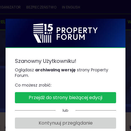
RGANIZATOR
BEZPIECZEŃSTWO
IN ENGLISH
RELEGENCI
PARTNERZY
KONKURSY & NAGRODY
W
Szanowny Użytkowniku!
Prelegenci
Oglądasz
archiwalną wersję
strony Property
Forum.
Co możesz zrobić:
Przejdź do strony bieżącej edycji
lub
Kontynuuj przeglądanie
G
H
J
K
L
Ł
M
N
O
P
R
S
Ś
T