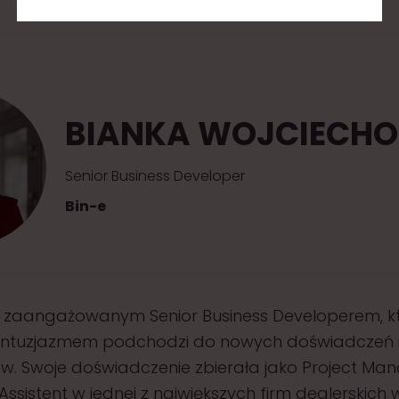
BIANKA WOJCIECH
Senior Business Developer
Bin-e
t zaangażowanym Senior Business Developerem, k
entuzjazmem podchodzi do nowych doświadczeń 
. Swoje doświadczenie zbierała jako Project Man
Assistent w jednej z największych firm dealerskich 