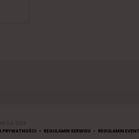
WP S.A. 2024
•
•
A PRYWATNOŚCI
REGULAMIN SERWISU
REGULAMIN EVEN