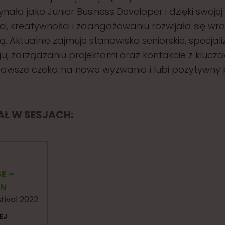
nała jako Junior Business Developer i dzięki swojej
i, kreatywności i zaangażowaniu rozwijała się wra
. Aktualnie zajmuje stanowisko seniorskie, specjaliz
u, zarządzaniu projektami oraz kontakcie z klucz
 Zawsze czeka na nowe wyzwania i lubi pozytywny
.
IAŁ W SESJACH:
E –
ON
tival 2022
EJ