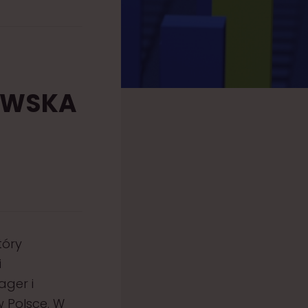
OWSKA
tóry
i
ager i
w Polsce. W