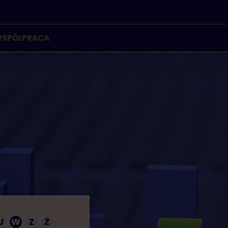
SPÓŁPRACA
U
W
Z
Ż