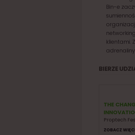
Bin-e zaczy
sumiennośc
organizacją
networking
klientami.
adrenaliny
BIERZE UDZ
THE CHANG
INNOVATI
Proptech Fes
ZOBACZ WIĘC