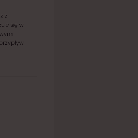
z z
uje się w
owymi
 przypływ