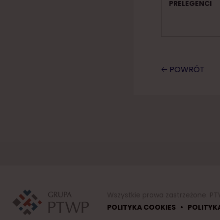
PRELEGENCI
🡠 POWRÓT
Wszystkie prawa zastrzeżone. PT
•
POLITYKA COOKIES
POLITYK