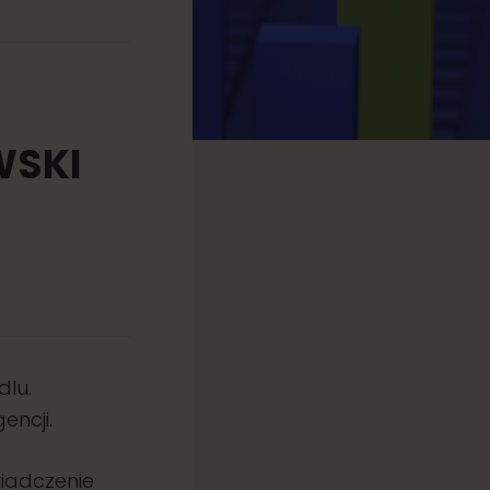
WSKI
dlu.
encji.
iadczenie