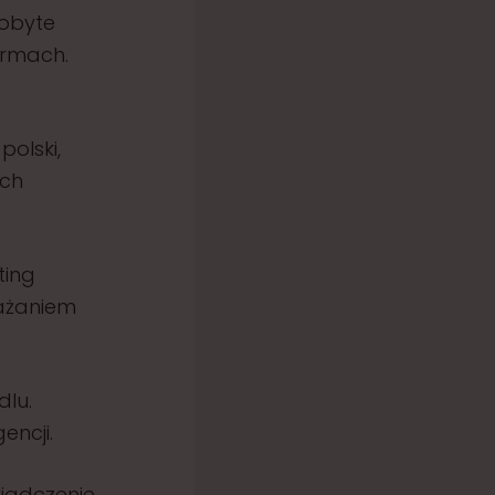
dobyte
irmach.
polski,
ych
ting
rażaniem
dlu.
encji.
iadczenie