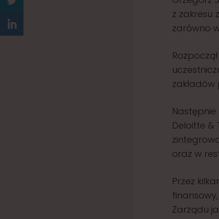
z zakresu 
zarówno w 
Rozpoczął 
uczestnicz
zakładów 
Następnie
Deloitte &
zintegrowa
oraz w res
Przez kilk
finansowy,
Zarządu j