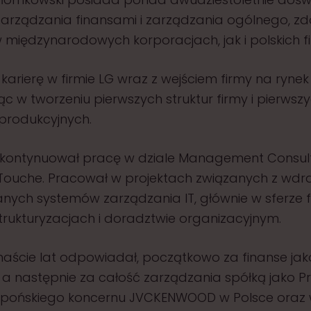
zarządzania finansami i zarządzania ogólnego, z
międzynarodowych korporacjach, jak i polskich f
karierę w firmie LG wraz z wejściem firmy na rynek 
ąc w tworzeniu pierwszych struktur firmy i pierwsz
produkcyjnych.
 kontynuował pracę w dziale Management Consul
 Touche. Pracował w projektach związanych z wd
nych systemów zarządzania IT, głównie w sferze 
trukturyzacjach i doradztwie organizacyjnym.
anaście lat odpowiadał, początkowo za finanse jak
 a następnie za całość zarządzania spółką jako P
apońskiego koncernu JVCKENWOOD w Polsce oraz w