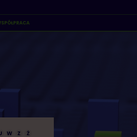
SPÓŁPRACA
U
W
Z
Ż