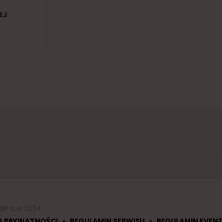
EJ
WP S.A. 2024
•
•
A PRYWATNOŚCI
REGULAMIN SERWISU
REGULAMIN EVEN