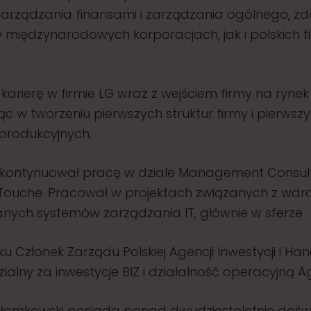
zarządzania finansami i zarządzania ogólnego, z
międzynarodowych korporacjach, jak i polskich f
karierę w firmie LG wraz z wejściem firmy na rynek 
ąc w tworzeniu pierwszych struktur firmy i pierwsz
produkcyjnych.
 kontynuował pracę w dziale Management Consul
 Touche. Pracował w projektach związanych z wd
nych systemów zarządzania IT, głównie w sferze
u Członek Zarządu Polskiej Agencji Inwestycji i Han
alny za inwestycje BIZ i działalność operacyjną Ag
Słomkowski posiada ponad dwudziestoletnie dośw