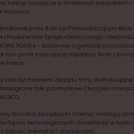
nież funkcje zarządcze w strukturach europejskich i
h koncernu.
łomkowski przez 8 lat był Przewodniczącym Rady
 i Producentów Sprzętu Elektrycznego i Elektroni
FROWA POLSKA - branżowej organizacji pracodaw
e non-profit zrzeszającej największe firmy z branży 
 w Polsce.
ry lata był Prezesem Zarządu firmy dystrybuującej
hnologiczne folie przemysłowe Clearplex ameryk
MADICO.
any doradca zarządzania zmianą i strategią spół
tartupów technologicznych. Uczestniczył w budow
z zakresu telematyki i ubezpieczeń.