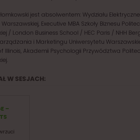
łomkowski jest absolwentem: Wydziału Elektryczn
i Warszawskiej, Executive MBA Szkoły Biznesu Politec
ej / London Business School / HEC Paris / NHH Ber
arządzania i Marketingu Uniwersytetu Warszawsk
of Illinois, Akademii Psychologii Przywództwa Politec
ej.
IAŁ W SESJACH:
E –
TS
wrzuci