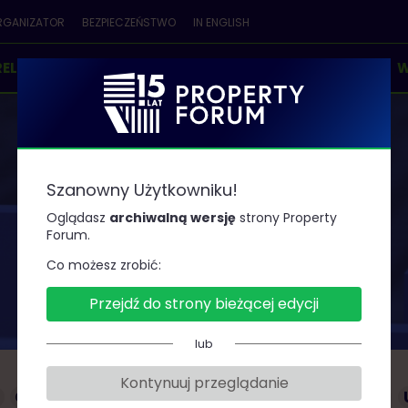
RGANIZATOR
BEZPIECZEŃSTWO
IN ENGLISH
RELEGENCI
PARTNERZY
KONKURSY & NAGRODY
W
Szanowny Użytkowniku!
Prelegenci
Oglądasz
archiwalną wersję
strony Property
Forum.
Co możesz zrobić:
Przejdź do strony bieżącej edycji
lub
Kontynuuj przeglądanie
G
H
J
K
L
Ł
M
N
O
P
R
S
Ś
T