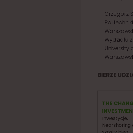
Grzegorz S
Politechnik
Warszawski
Wydziału Z
University 
Warszawski
BIERZE UDZ
THE CHANG
INVESTMEN
Inwestycje.
Nearshoring 
szósty bieg