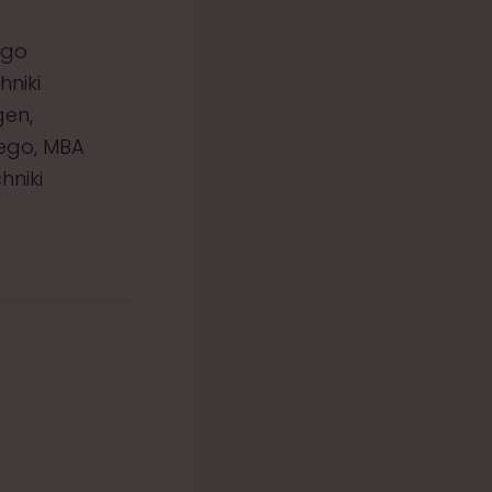
ego
hniki
gen,
iego, MBA
hniki