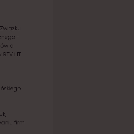
 Związku
cznego -
ców o
RTV i IT
ańskiego
ek,
aniu firm