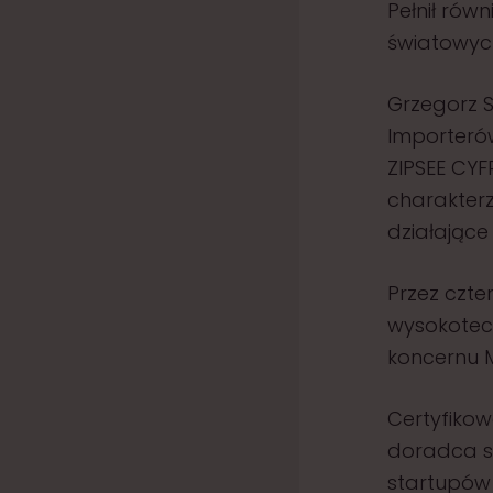
Pełnił rów
światowyc
Grzegorz S
Importerów
ZIPSEE CY
charakterz
działające
Przez czte
wysokotec
koncernu 
Certyfikow
doradca s
startupów 