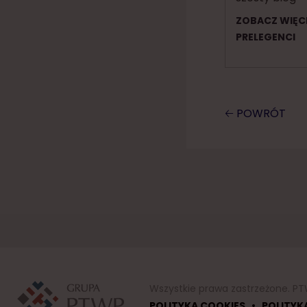
ZOBACZ WIĘC
PRELEGENCI
🡠 POWRÓT
Wszystkie prawa zastrzeżone. PT
•
POLITYKA COOKIES
POLITYK