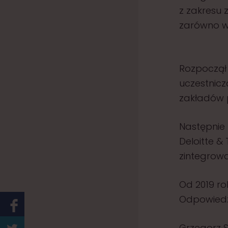
z zakresu 
zarówno w 
Rozpoczął 
uczestnicz
zakładów 
Następnie
Deloitte &
zintegrowa
Od 2019 rok
Odpowiedzi
Grzegorz 