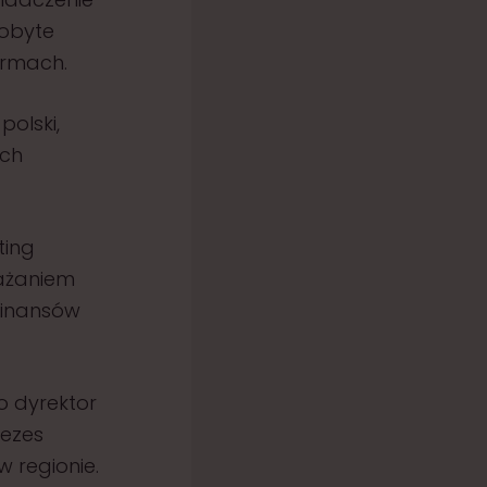
dobyte
irmach.
polski,
ych
ting
rażaniem
finansów
o dyrektor
rezes
 regionie.