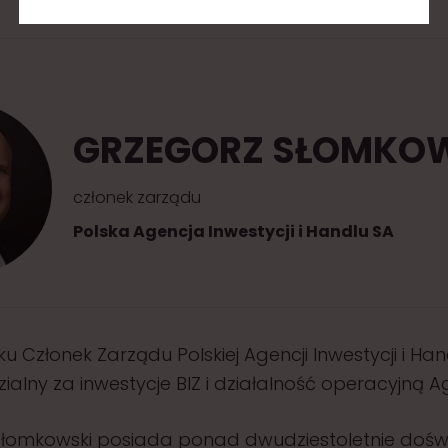
GRZEGORZ SŁOMKO
członek zarządu
Polska Agencja Inwestycji i Handlu SA
u Członek Zarządu Polskiej Agencji Inwestycji i Han
alny za inwestycje BIZ i działalność operacyjną Ag
Słomkowski posiada ponad dwudziestoletnie dośw