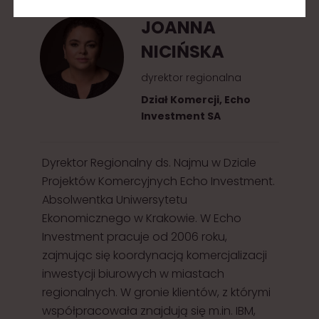
JOANNA
NICIŃSKA
dyrektor regionalna
Dział Komercji, Echo
Investment SA
Dyrektor Regionalny ds. Najmu w Dziale
Projektów Komercyjnych Echo Investment.
Absolwentka Uniwersytetu
Ekonomicznego w Krakowie. W Echo
Investment pracuje od 2006 roku,
zajmując się koordynacją komercjalizacji
inwestycji biurowych w miastach
regionalnych. W gronie klientów, z którymi
współpracowała znajdują się m.in. IBM,