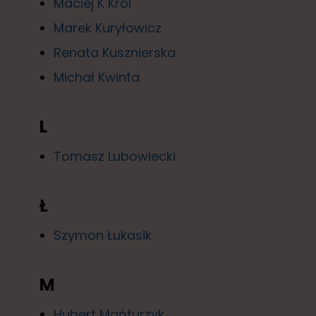
Maciej K Król
Marek Kuryłowicz
Renata Kusznierska
Michał Kwinta
L
Tomasz Lubowiecki
Ł
Szymon Łukasik
M
Hubert Mańturzyk