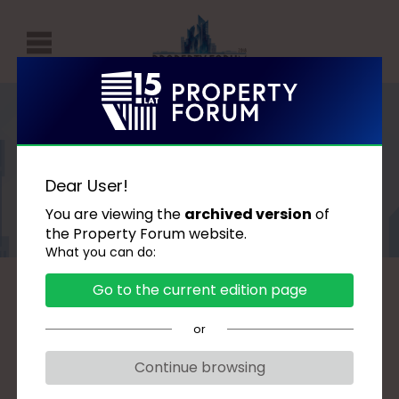
P
r
o
p
Speakers
e
Dear User!
r
You are viewing the
archived version
of
t
the Property Forum website.
What you can do:
y
F
Go to the current edition page
A
B
C
D
G
H
J
K
L
Ł
o
M
N
O
P
R
S
Ś
T
U
W
or
r
Z
u
Continue browsing
m