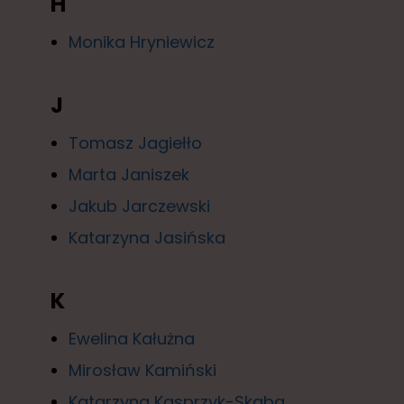
H
Monika Hryniewicz
J
Tomasz Jagiełło
Marta Janiszek
Jakub Jarczewski
Katarzyna Jasińska
K
Ewelina Kałużna
Mirosław Kamiński
Katarzyna Kasprzyk-Skaba