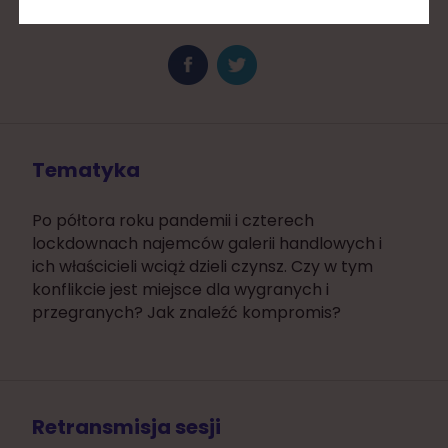
Ateny
Tematyka
Po półtora roku pandemii i czterech
lockdownach najemców galerii handlowych i
ich właścicieli wciąż dzieli czynsz. Czy w tym
konflikcie jest miejsce dla wygranych i
przegranych? Jak znaleźć kompromis?
Retransmisja sesji