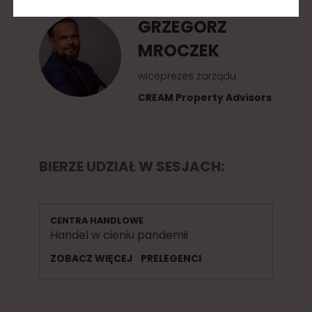
GRZEGORZ
MROCZEK
wiceprezes zarządu
CREAM Property Advisors
BIERZE UDZIAŁ W SESJACH:
CENTRA HANDLOWE
Handel w cieniu pandemii
ZOBACZ WIĘCEJ
PRELEGENCI