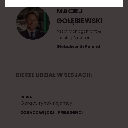
MACIEJ
GOŁĘBIEWSKI
Asset Management &
Leasing Director
Globalworth Poland
BIERZE UDZIAŁ W SESJACH:
BIURA
Gorący rynek najemcy
ZOBACZ WIĘCEJ
PRELEGENCI