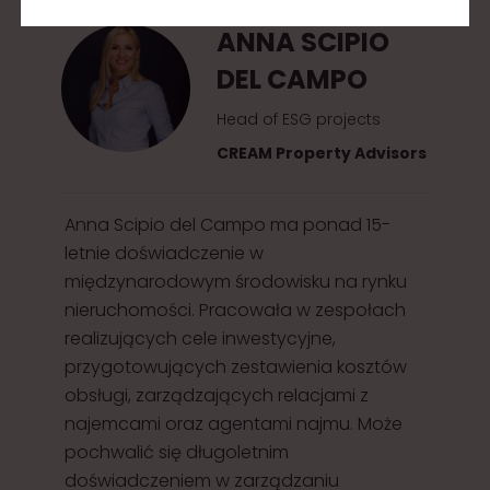
ANNA SCIPIO
DEL CAMPO
Head of ESG projects
CREAM Property Advisors
Anna Scipio del Campo ma ponad 15-
letnie doświadczenie w
międzynarodowym środowisku na rynku
nieruchomości. Pracowała w zespołach
realizujących cele inwestycyjne,
przygotowujących zestawienia kosztów
obsługi, zarządzających relacjami z
najemcami oraz agentami najmu. Może
pochwalić się długoletnim
doświadczeniem w zarządzaniu