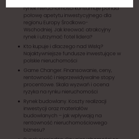
Pozycja lidera nie trwa wiecznie. Polski
rynek nieruchomości konsumuje ponad
połowę apetytu inwestycyjnego dla
regionu Europy Środkowo-
Wschodniej. Jak kreować atrakcyjny
rynek i utrzymać fotel lidera?
Kto kupuje i dlaczego nad Wisłą?
Najaktywniejsze fundusze inwestujące w
polskie nieruchomości
Game Changer. Finansowanie, ceny,
rentowność i nieprzewidywalne stopy
procentowe. Skala wyzwań i ocena
ryzyka na rynku nieruchomości
Rynek budowlany. Koszty realizacji
inwestycji oraz materiałów
budowlanych – jak wpływają na
rentowność nieruchomościowego
biznesu?