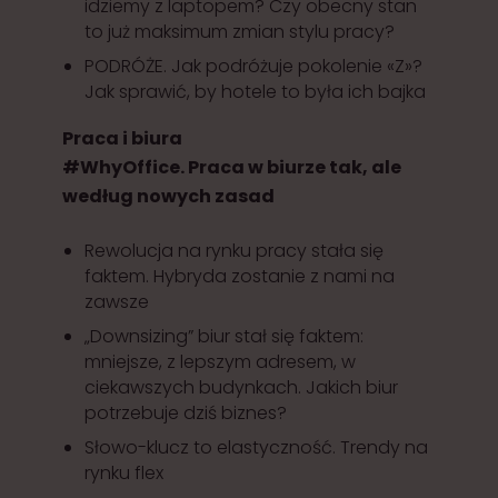
idziemy z laptopem? Czy obecny stan
to już maksimum zmian stylu pracy?
PODRÓŻE. Jak podróżuje pokolenie «Z»?
Jak sprawić, by hotele to była ich bajka
Praca i biura
#WhyOffice. Praca w biurze tak, ale
według nowych zasad
Rewolucja na rynku pracy stała się
faktem. Hybryda zostanie z nami na
zawsze
„Downsizing” biur stał się faktem:
mniejsze, z lepszym adresem, w
ciekawszych budynkach. Jakich biur
potrzebuje dziś biznes?
Słowo-klucz to elastyczność. Trendy na
rynku flex