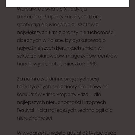
Warszawie, w hotelu Sheraton Grand
Warsaw, odbyła się XIII edycja
konferencji Property Forum, na której
spotykają się właściciele i szefowie
największych firm z branży nieruchomości
obecnych w Polsce, by dyskutować o
najważniejszych kierunkach zmian w
sektorze biurowców, magazynów, centrów
handlowych, hoteli, mieszkań i PRS.
Za nami dwa dni inspirujących sesji
tematycznych oraz finały branżowych
konkursów Prime Property Prize – dla
najlepszych nieruchomości i Proptech
Festival – dla najlepszych technologii dla
nieruchomości.
W wydarzeniu wzięło udział aż tysiąc osób,