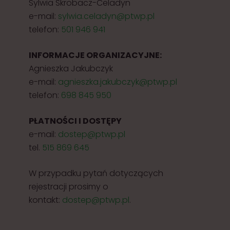
Sylwia Skrobacz-Celadyn
e-mail:
sylwia.celadyn@ptwp.pl
telefon:
501 946 941
INFORMACJE ORGANIZACYJNE:
Agnieszka Jakubczyk
e-mail:
agnieszka.jakubczyk@ptwp.pl
telefon:
698 845 950
PŁATNOŚCI I DOSTĘPY
e-mail:
dostep@ptwp.pl
tel.
515 869 645
W przypadku pytań dotyczących
rejestracji prosimy o
kontakt:
dostep@ptwp.pl
.