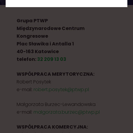
Grupa PTWP
Międzynarodowe Centrum
Kongresowe
Plac Sławika i Antalla 1
40-163 Katowice
telefon:
32 209 13 03
WSPÓŁPRACA MERYTORYCZNA:
Robert Posytek
e-mail:
robert.posytek@ptwp.pl
Małgorzata Burzec-Lewandowska
e-mail:
malgorzata.burzec@ptwp.pl
WSPÓŁPRACA KOMERCYJNA: