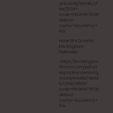
anicazdrj/details/of
fer/31214?
code=PROPERTYFOR
UM&no-
cache=&currency=
PLN
Hotel SPA Dr Irena
Eris Wzgórza
Dylewskie
https://booking.pro
fitroom.com/pl/hot
elspadrirenaeriswzg
orzadylewskie/detai
ls/offer/4869?
code=PROPERTYFOR
UM&no-
cache=&currency=
PLN