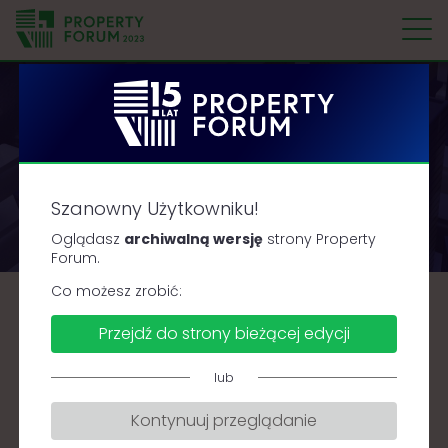
P
r
o
p
e
Partnerzy i sponsorzy
r
Szanowny Użytkowniku!
t
y
Oglądasz
archiwalną wersję
strony Property
F
Forum.
o
Co możesz zrobić:
r
Sponsorzy
Przejdź do strony bieżącej edycji
u
m
Zobacz więcej
lub
Kontynuuj przeglądanie