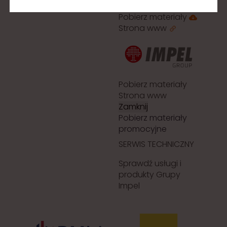
Pobierz materiały
Strona www
Pobierz materiały
Strona www
Zamknij
Pobierz materiały
promocyjne
SERWIS TECHNICZNY
Sprawdź usługi i
produkty Grupy
Impel