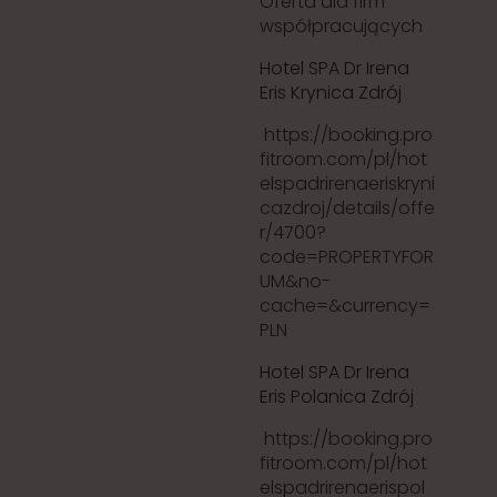
Oferta dla firm
współpracujących
Hotel SPA Dr Irena
Eris Krynica Zdrój
https://booking.pro
fitroom.com/pl/hot
elspadrirenaeriskryni
cazdroj/details/offe
r/4700?
code=PROPERTYFOR
UM&no-
cache=&currency=
PLN
Hotel SPA Dr Irena
Eris Polanica Zdrój
https://booking.pro
fitroom.com/pl/hot
elspadrirenaerispol