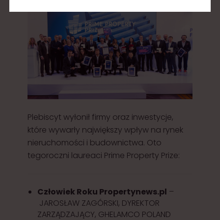
Plebiscyt wyłonił firmy oraz inwestycje,
które wywarły największy wpływ na rynek
nieruchomości i budownictwa. Oto
tegoroczni laureaci Prime Property Prize:
Człowiek Roku Propertynews.pl
–
JAROSŁAW ZAGÓRSKI, DYREKTOR
ZARZĄDZAJĄCY, GHELAMCO POLAND