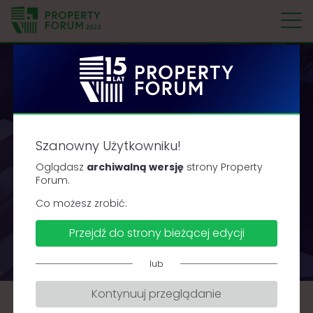
P
r
o
p
e
Prime Property Prize
r
Szanowny Użytkowniku!
t
2023
y
Oglądasz
archiwalną wersję
strony Property
F
Forum.
o
Co możesz zrobić:
Poznaliśmy laureatów konkursów Prime Property
r
Prize 2023
Przejdź do strony bieżącej edycji
u
m
lub
Kontynuuj przeglądanie