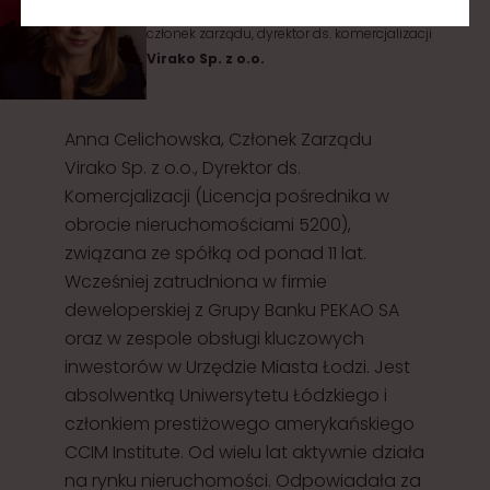
członek zarządu, dyrektor ds. komercjalizacji
Virako Sp. z o.o.
Anna Celichowska, Członek Zarządu
Virako Sp. z o.o., Dyrektor ds.
Komercjalizacji (Licencja pośrednika w
obrocie nieruchomościami 5200),
związana ze spółką od ponad 11 lat.
Wcześniej zatrudniona w firmie
deweloperskiej z Grupy Banku PEKAO SA
oraz w zespole obsługi kluczowych
inwestorów w Urzędzie Miasta Łodzi. Jest
absolwentką Uniwersytetu Łódzkiego i
członkiem prestiżowego amerykańskiego
CCIM Institute. Od wielu lat aktywnie działa
na rynku nieruchomości. Odpowiadała za