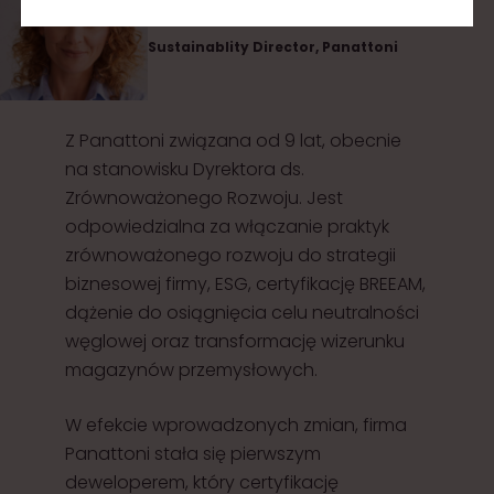
EMILIA DĘBOWSKA
Sustainablity Director, Panattoni
Z Panattoni związana od 9 lat, obecnie
na stanowisku Dyrektora ds.
Zrównoważonego Rozwoju. Jest
odpowiedzialna za włączanie praktyk
zrównoważonego rozwoju do strategii
biznesowej firmy, ESG, certyfikację BREEAM,
dążenie do osiągnięcia celu neutralności
węglowej oraz transformację wizerunku
magazynów przemysłowych.
W efekcie wprowadzonych zmian, firma
Panattoni stała się pierwszym
deweloperem, który certyfikację