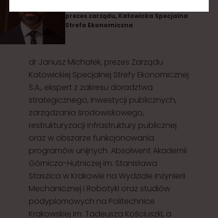
prezes zarządu, Katowicka Specjalna
Strefa Ekonomiczna
dr Janusz Michałek, prezes Zarządu
Katowickiej Specjalnej Strefy Ekonomicznej
S.A., ekspert z zakresu doradztwa
strategicznego, inwestycji publicznych,
zarządzania środowiskowego,
restrukturyzacji infrastruktury publicznej
oraz w obszarze funkcjonowania
programów unijnych. Absolwent Akademii
Górniczo-Hutniczej im. Stanisława
Staszica w Krakowie na Wydziale Inżynierii
Mechanicznej i Robotyki oraz studiów
podyplomowych na Politechnice
Krakowskiej im. Tadeusza Kościuszki, a