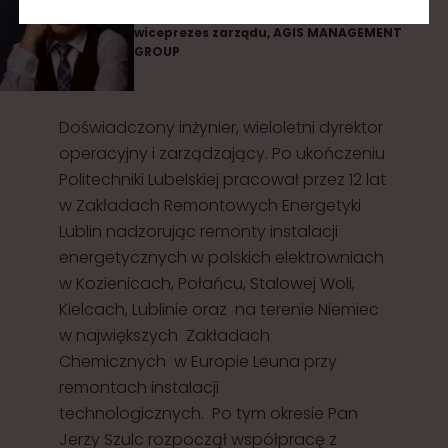
wiceprezes zarządu, AGIS MANAGEMENT
GROUP
Doświadczony inżynier, wieloletni dyrektor
operacyjny i zarządzający. Po ukończeniu
Politechniki Lubelskiej pracował przez 12 lat
w Zakładach Remontowych Energetyki
Lublin nadzorując remonty instalacji
energetycznych w polskich elektrowniach
w Kozienicach, Połańcu, Stalowej Woli,
Kielcach, Lublinie oraz na terenie Niemiec
w największych Zakładach
Chemicznych w Europie Leuna przy
remontach instalacji
technologicznych. Po tym okresie Pan
Jerzy Szulc rozpoczął współpracę z