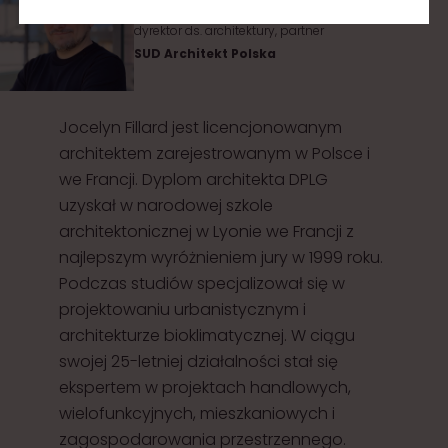
dyrektor ds. architektury, partner
SUD Architekt Polska
Jocelyn Fillard jest licencjonowanym
architektem zarejestrowanym w Polsce i
we Francji. Dyplom architekta DPLG
uzyskał w narodowej szkole
architektonicznej w Lyonie we Francji z
najlepszym wyróżnieniem jury w 1999 roku.
Podczas studiów specjalizował się w
projektowaniu urbanistycznym i
architekturze bioklimatycznej. W ciągu
swojej 25-letniej działalności stał się
ekspertem w projektach handlowych,
wielofunkcyjnych, mieszkaniowych i
zagospodarowania przestrzennego.