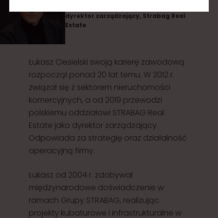
dyrektor zarządzający, Strabag Real
Estate
Łukasz Ciesielski swoją karierę zawodową
rozpoczął ponad 20 lat temu. W 2012 r.
związał się z sektorem nieruchomości
komercyjnych, a od 2019 przewodzi
polskiemu oddziałowi STRABAG Real
Estate jako dyrektor zarządzający.
Odpowiada za strategię oraz działalność
operacyjną firmy.
Łukasz od 2004 r. zdobywał
międzynarodowe doświadczenie w
ramach Grupy STRABAG, realizując
projekty kubaturowe i infrastrukturalne w