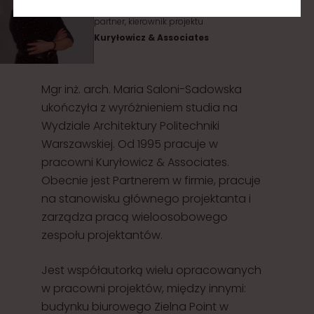
partner, kierownik projektu
Kuryłowicz & Associates
Mgr inż. arch. Maria Saloni-Sadowska
ukończyła z wyróżnieniem studia na
Wydziale Architektury Politechniki
Warszawskiej. Od 1995 pracuje w
pracowni Kuryłowicz & Associates.
Obecnie jest Partnerem w firmie, pracuje
na stanowisku głównego projektanta i
zarządza pracą wieloosobowego
zespołu projektantów.
Jest współautorką wielu opracowanych
w pracowni projektów, między innymi:
budynku biurowego Zielna Point w