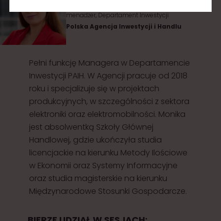
menadżer, Departament Inwestycji
Polska Agencja Inwestycji i Handlu
Pełni funkcję Managera w Departamencie
Inwestycji PAIH. W Agencji pracuje od 2018
roku i specjalizuje się w projektach
produkcyjnych, w szczególności z sektora
elektroniki oraz elektromobilności. Monika
jest absolwentką Szkoły Głównej
Handlowej, gdzie ukończyła studia
licencjackie na kierunku Metody Ilościowe
w Ekonomii oraz Systemy Informacyjne
oraz studia magisterskie na kierunku
Międzynarodowe Stosunki Gospodarcze.
BIERZE UDZIAŁ W SESJACH: