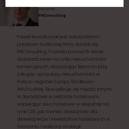
założyciel
PNConsulting
Paweł Nowakowski jest założycielem i
prezesem butikowej firmy doradczej
PNConsulting. Posiada ponad 15-letnie
doświadczenie na rynku nieruchomości
komercyjnych, doradzając klientom przy
zakupie i sprzedaży nieruchomości w
Polsce i regionie Europy Środkowo-
Wschodniej. Specjalizuje się między innymi
w doradztwie w sektorze hotelowym,
wspierając sieci hotelowe w ekspansji na
rynki CEE, jak również doradztwie dla
deweloperów i inwestorów hotelowych w
tworzeniu i realizacji strategii