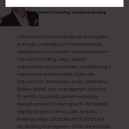
SEBASTIAN SUCHODOLSKI
Head of Leasing, Cavatina Holding
Sebastian Suchodolski kieruje leasingiem
jednego z największych deweloperów
działających na polskim rynku biurowym –
Cavatina Holding. Jego zespół
odpowiada za pozyskanie i współpracę z
najemcami w Warszawie, Krakowie,
Katowicach, Wrocławiu, Łodzi, Gdańsku i
Bielsku-Białej. Jest managerem z ponad
10-letnim doświadczeniem w branży
nieruchomości komercyjnych. Wcześniej
między innymi stał na czele zespołu
leasingowego Globalworth Poland, był
też leasing managerem Griffin Real Estate.