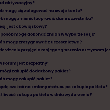
kod aktywacyjny?
sób mogę się zalogować na swoje konto?
sób mogę zmienić/poprawić dane uczestnika?
sesji jest obowiązkowy?
ki sposób mogę dokonać zmian w wyborze sesji?
osób mogę zrezygnować z uczestnictwa?
twierdzeniu przyjęcia mojego zgłoszenia otrzymam jes
 w Forum jest bezpłatny?
ę mógł zakupić dodatkowy pakiet?
osób mogę zakupić pakiet?
 będę czekać na zmianę statusu po zakupie pakietu?
możliwość zakupu pakietu w dniu wydarzenia?