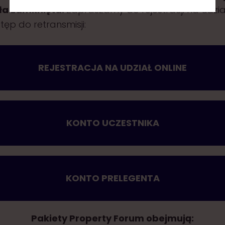
ła zamknięta.
Zapraszamy do rejestracji na udział
ęp do retransmisji:
REJESTRACJA NA UDZIAŁ ONLINE
KONTO UCZESTNIKA
KONTO PRELEGENTA
Pakiety Property Forum obejmują: