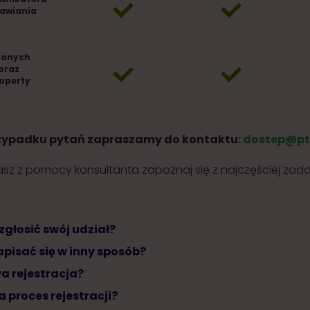
awiania
ranych
 oraz
roperty
zypadku pytań zapraszamy do kontaktu:
dostep@pt
asz z pomocy konsultanta zapoznaj się z najczęściej za
zgłosić swój udział?
apisać się w inny sposób?
wa rejestracja?
 proces rejestracji?