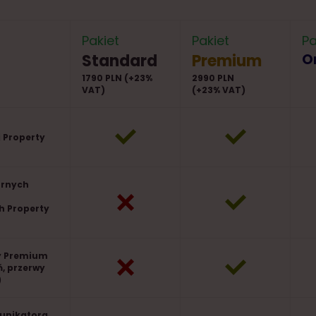
Pakiet
Pakiet
Pa
Standard
Premium
O
1790 PLN (+23%
2990 PLN
VAT)
(+23% VAT)
 Property
ornych
h Property
fy Premium
ń, przerwy
)
unikatora