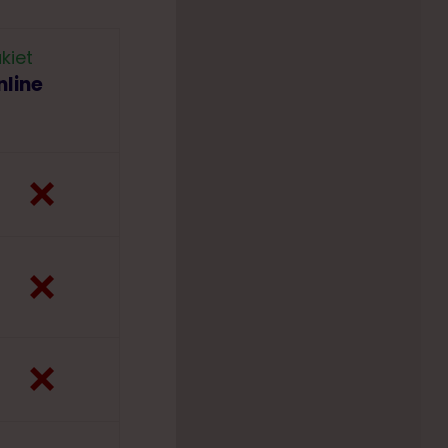
kiet
nline