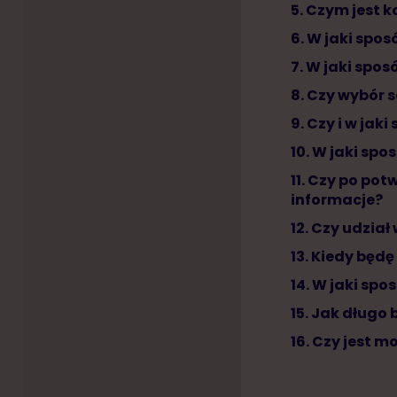
5. Czym jest 
6. W jaki spo
7. W jaki spo
8. Czy wybór 
9. Czy i w ja
10. W jaki sp
11. Czy po po
informacje?
12. Czy udział
13. Kiedy będ
14. W jaki sp
15. Jak długo
16. Czy jest 