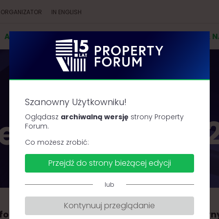
ORGANIZATOR
IN ENGLISH
AGENDA
PRELEGENCI
PARTNERZY
KONKURSY & 
Szanowny Użytkowniku!
ejestracja 20
Oglądasz
archiwalną wersję
strony Property
Forum.
Co możesz zrobić:
Przejdź do strony bieżącej edycji
lub
Kontynuuj przeglądanie
formujemy, że rejestracja na udział stacjonarn