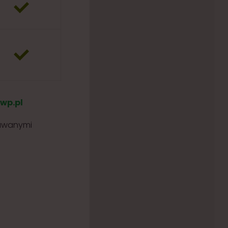
wp.pl
dawanymi