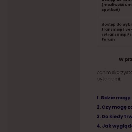
(możliwość um
spotkań)
dostęp do wyb
transmisji live
retransmisji P
Forum
W pr
Zanim skorzyst
pytaniami:
1. Gdzie mogę 
2. Czy mogę z
3. Do kiedy tr
4. Jak wygląda