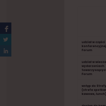
udział w części
konferencyjnej
Forum
udział w wiecz
wydarzeniach
towarzyszącyc
Forum
wstęp do Stre
(strefa spotka
kawowe, lunch
dostęp do kom