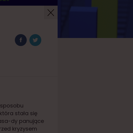
y sposobu
która stała się
 zasa-dy panujące
przed kryzysem