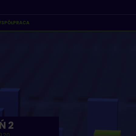
SPÓŁPRACA
Ń 2
9.20