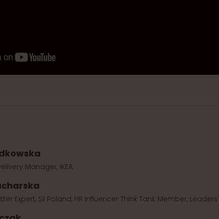
adkowska
elivery Manager, IKEA
ucharska
ter Expert, Sii Poland, HR Influencer Think Tank Member, Leaders
czak