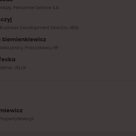
daży, Personnel Service S.A.
czyj
Business Development Director, ABSL
 Siemienkiewicz
prawa pracy, Pracodawcy RP
fecka
artner, VELUX
miewicz
 PropertyNews.pl