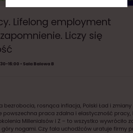
cy. Lifelong employment
zapomnienie. Liczy się
ość
:30-16:00 • Sala Balowa B
a bezrobocia, rosnąca inflacja, Polski Ład i zmian
że powszechna praca zdalna i elastyczność pracy, 
okolenia Millenialsów i Z – to wszystko wywróciło
 góry nogami. Czy fala uchodźców uratuje firmy 