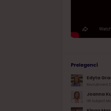
Prelegenci
Edyta Gr
Recruitment D
Joanna K
HR Subject Mat
Kinga Mar