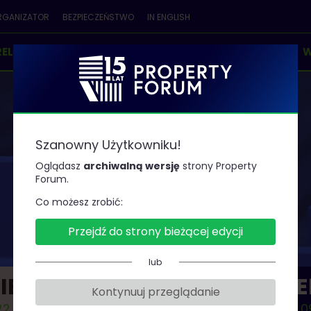
RGANIZATOR
BEZPIECZEŃSTWO
IN ENGLISH
RELEGENCI
PARTNERZY
KONKURSY & NAGRODY
W
Szanowny Użytkowniku!
AGENDA
Oglądasz
archiwalną wersję
strony Property
Forum.
Co możesz zrobić:
Przejdź do strony bieżącej edycji
lub
IEŃ 1
DZIE
Kontynuuj przeglądanie
2.09.19
2022.0