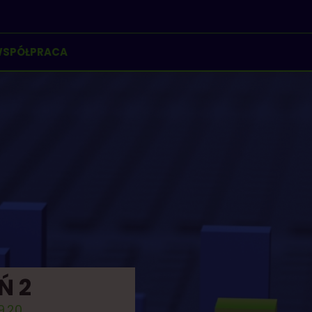
SPÓŁPRACA
Ń 2
9.20