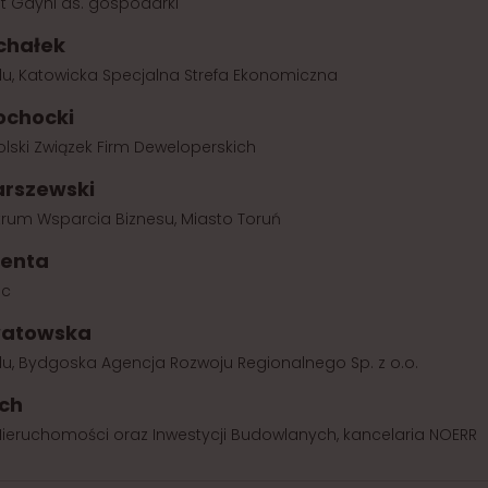
t Gdyni ds. gospodarki
chałek
du, Katowicka Specjalna Strefa Ekonomiczna
ochocki
olski Związek Firm Deweloperskich
arszewski
trum Wsparcia Biznesu, Miasto Toruń
enta
lc
watowska
u, Bydgoska Agencja Rozwoju Regionalnego Sp. z o.o.
ich
 Nieruchomości oraz Inwestycji Budowlanych, kancelaria NOERR