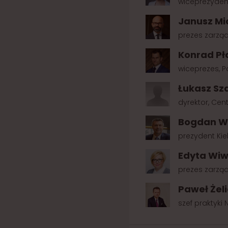
wiceprezyden
Janusz Mi
prezes zarzą
Konrad Pł
wiceprezes, P
Łukasz Sz
dyrektor, Cen
Bogdan W
prezydent Kie
Edyta Wi
prezes zarząd
Paweł Żel
szef praktyki