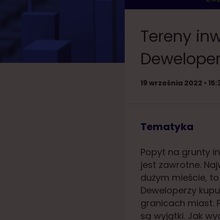
Tereny inw
Deweloper
19 września 2022 • 15:
Tematyka
Popyt na grunty i
jest zawrotne. Naj
dużym mieście, to 
Deweloperzy kupują
granicach miast. 
są wyjątki. Jak w