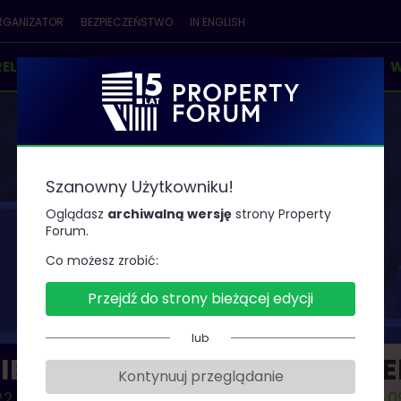
RGANIZATOR
BEZPIECZEŃSTWO
IN ENGLISH
RELEGENCI
PARTNERZY
KONKURSY & NAGRODY
W
Szanowny Użytkowniku!
AGENDA
Oglądasz
archiwalną wersję
strony Property
Forum.
Co możesz zrobić:
Przejdź do strony bieżącej edycji
lub
IEŃ 1
DZIE
Kontynuuj przeglądanie
2.09.19
2022.0