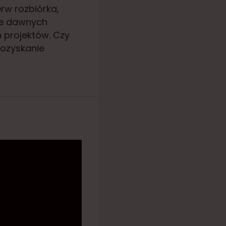
erw rozbiórka,
ie dawnych
 projektów. Czy
pozyskanie