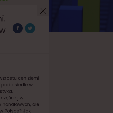
i.
ów
wzrostu cen ziemi
t pod osiedle w
styka.
 częściej w
w handlowych, ale
 w Polsce? Jak