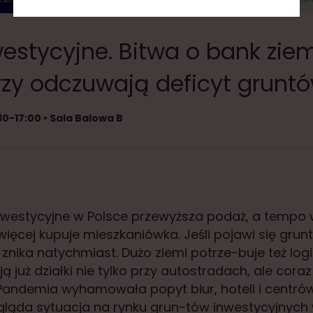
estycyjne. Bitwa o bank ziem
zy odczuwają deficyt grunt
30-17:00 • Sala Balowa B
nwestycyjne w Polsce przewyższa podaż, a tempo 
więcej kupuje mieszkaniówka. Jeśli pojawi się grun
znika natychmiast. Dużo ziemi potrze-buje też logi
 już działki nie tylko przy autostradach, ale coraz
Pandemia wyhamowała popyt biur, hoteli i centró
ygląda sytuacja na rynku grun-tów inwestycyjnych