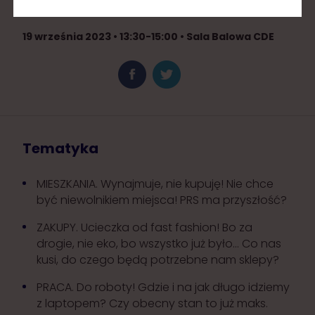
nieruchomości
19 września 2023 • 13:30-15:00 • Sala Balowa CDE
Tematyka
MIESZKANIA. Wynajmuje, nie kupuję! Nie chce
być niewolnikiem miejsca! PRS ma przyszłość?
ZAKUPY. Ucieczka od fast fashion! Bo za
drogie, nie eko, bo wszystko już było... Co nas
kusi, do czego będą potrzebne nam sklepy?
PRACA. Do roboty! Gdzie i na jak długo idziemy
z laptopem? Czy obecny stan to już maks.