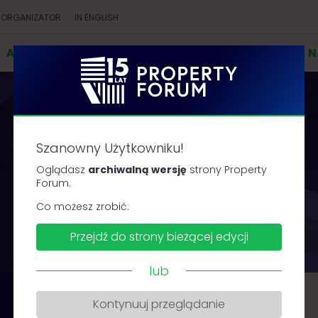
ORGANIZATOR
IN ENGLISH
AGENDA
PRELEGENCI
PARTNERZY
KONKURSY & 
Szanowny Użytkowniku!
AGENDA
Oglądasz
archiwalną wersję
strony Property
Forum.
Co możesz zrobić:
Przejdź do strony bieżącej edycji
lub
DZIEŃ 2
Kontynuuj przeglądanie
2023.09.19