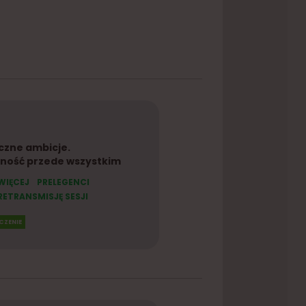
czne ambicje.
ność przede wszystkim
WIĘCEJ
PRELEGENCI
ETRANSMISJĘ SESJI
CZENIE