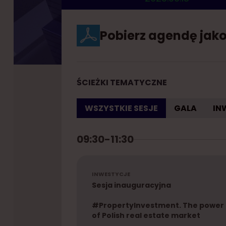
Pobierz agendę jako
ŚCIEŻKI TEMATYCZNE
WSZYSTKIE SESJE
GALA
IN
09:30-11:30
INWESTYCJE
Sesja inauguracyjna
#PropertyInvestment. The power
of Polish real estate market