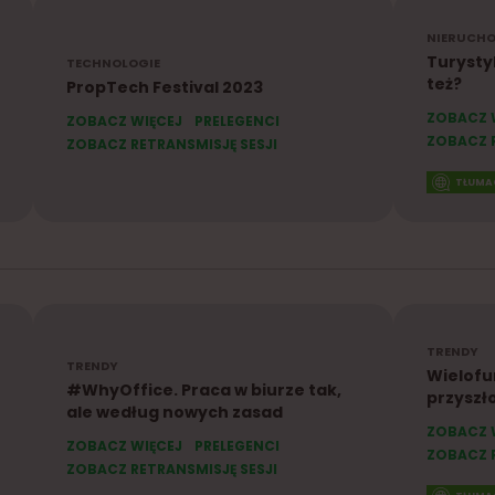
NIERUCH
Turysty
TECHNOLOGIE
też?
PropTech Festival 2023
ZOBACZ 
ZOBACZ WIĘCEJ
PRELEGENCI
ZOBACZ R
ZOBACZ RETRANSMISJĘ SESJI
TŁUMA
TRENDY
TRENDY
Wielofu
#WhyOffice. Praca w biurze tak,
przyszł
ale według nowych zasad
ZOBACZ 
ZOBACZ WIĘCEJ
PRELEGENCI
ZOBACZ R
ZOBACZ RETRANSMISJĘ SESJI