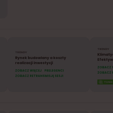
TRENDY
TRENDY
Klimaty
Rynek budowlany a koszty
Efektyw
realizacji inwestycji
ZOBACZ 
ZOBACZ WIĘCEJ
PRELEGENCI
ZOBACZ R
ZOBACZ RETRANSMISJĘ SESJI
TŁUMA