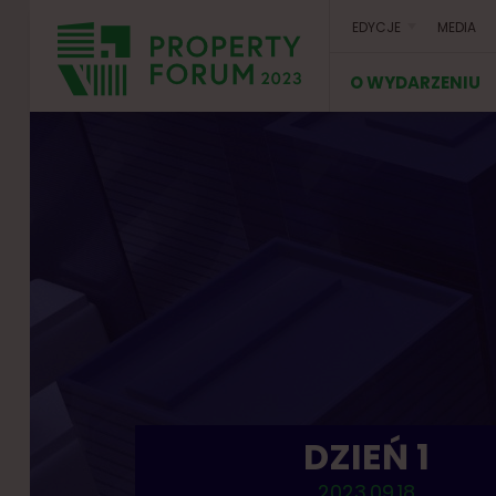
EDYCJE
MEDIA
O WYDARZENIU
P
r
o
p
e
r
t
y
F
o
r
u
m
DZIEŃ 1
2023.09.18