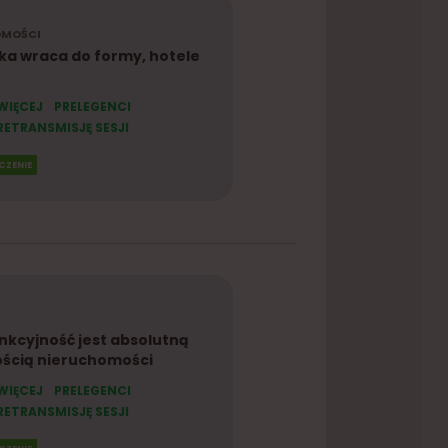
OMOŚCI
ka wraca do formy, hotele
WIĘCEJ
PRELEGENCI
ETRANSMISJĘ SESJI
CZENIE
nkcyjność jest absolutną
ością nieruchomości
WIĘCEJ
PRELEGENCI
ETRANSMISJĘ SESJI